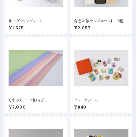
和モダンリングノート
角留め箱サンプルセット ８種
類 【8色各１箱セット】60×60×2
¥1,375
¥2,057
0mm
くすみカラー7色（A2）
フレークシール
¥7,000
¥840