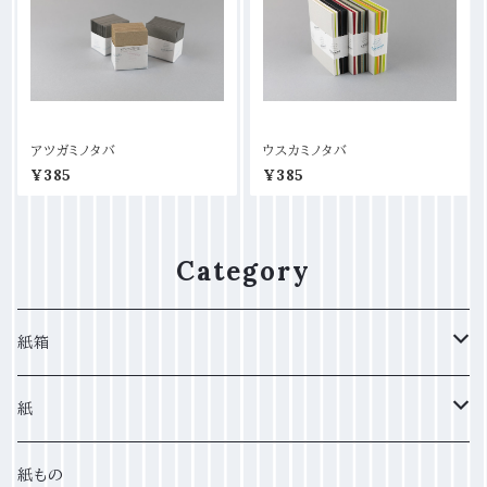
アツガミノタバ
ウスカミノタバ
¥385
¥385
Category
紙箱
貼り箱
紙
角留め箱
厚い紙
紙もの